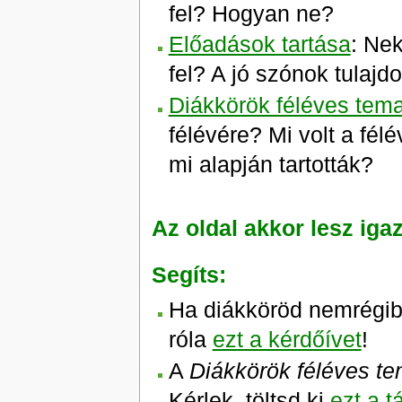
fel? Hogyan ne?
Előadások tartása
: Ne
fel? A jó szónok tulajd
Diákkörök féléves tema
félévére? Mi volt a fél
mi alapján tartották?
Az oldal akkor lesz iga
Segíts:
Ha diákköröd nemrégibe
róla
ezt a kérdőívet
!
A
Diákkörök féléves te
Kérlek, töltsd ki
ezt a t