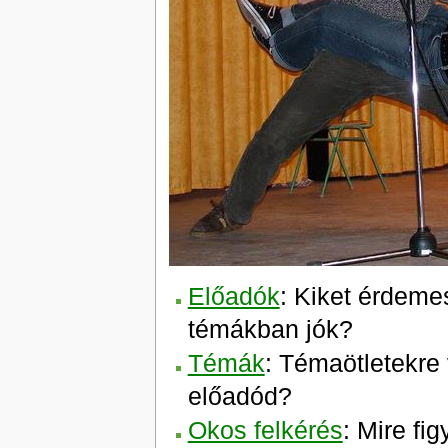
Előadók
: Kiket érdeme
témákban jók?
Témák
: Témaötletekre
előadód?
Okos felkérés
: Mire f