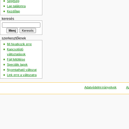
Segítség
Lap találomra
Kezdőlap
keresés
szerkesztőknek
Mi hivatkozik erre
Kapcsolódó
változtatások
Fájl feltöltése
Speciális lapok
Nyomtatható változat
Link erre a változatra
Adatvédelmi irányelvek
Az