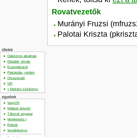
Rovatvezetők
Murányi Fruzsi (mfruz
Palotai Kriszta (pkrisz
ötletek
Diákkörös alkalmak
Előadók, témák
Evangelizáció
Plakátolás, reklám
Olvasnivaló
VIP
+ Mekdsz kézikönyv
egyebek
VagyOK
Nálatok jártunk!
Táborok anyagai
Meglepetés:)
Rólunk
Vendégkönyv