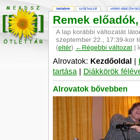
tartalom
szólj hozzá!
védett oldal (forrás
Remek előadók,
A lap korábbi változatát lát
szeptember 22., 17:39-kor tö
(
eltér
)
←Régebbi változat
| 
Alrovatok:
Kezdőoldal
|
tartása
|
Diákkörök félév
Alrovatok bővebben